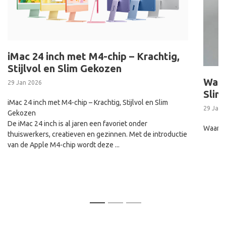
iMac 24 inch met M4-chip – Krachtig,
Stijlvol en Slim Gekozen
Waar
29 Jan 2026
Slim
iMac 24 inch met M4-chip – Krachtig, Stijlvol en Slim
29 Jan 
Gekozen
De iMac 24 inch is al jaren een favoriet onder
Waarom 
thuiswerkers, creatieven en gezinnen. Met de introductie
van de Apple M4-chip wordt deze ...
1
2
3