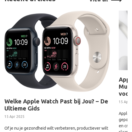
Appl
Muzi
voor
Welke Apple Watch Past bij Jou? – De
15 Apr 
Ultieme Gids
Apple h
15 Apr 2025
geposi
en crea
Of je nu je gezondheid wilt verbeteren, productiever wilt
slaapka