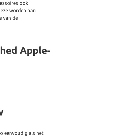
cessoires ook
deze worden aan
e van de
shed Apple-
w
zo eenvoudig als het