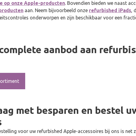
ie op onze Apple-producten
. Bovendien bieden we naast ac
producten
aan. Neem bijvoorbeeld onze
refurbished iPads
, 
teitscontroles onderworpen en zijn beschikbaar voor een fracti
 complete aanbod aan refurbi
sortiment
aag met besparen en bestel u
s
stelling voor uw refurbished Apple-accessoires bij ons is net 