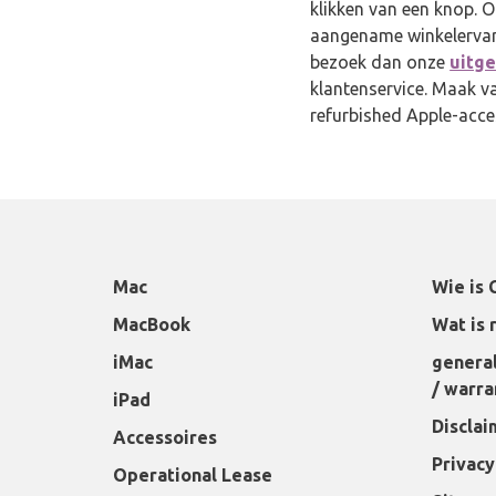
klikken van een knop. O
aangename winkelervar
bezoek dan onze
uitg
klantenservice. Maak v
refurbished Apple-acces
Mac
Wie is 
MacBook
Wat is 
iMac
general
/ warra
iPad
Disclai
Accessoires
Privacy
Operational Lease