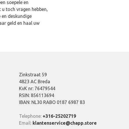
een soepele en
t u toch vragen hebben,
e en deskundige
aar geld en haal uw
Zinkstraat 59
4823 AC Breda
KvK nr: 76479544
RSIN: 856113694
IBAN: NL30 RABO 0187 6987 83
Telephone:
+316-25202719
Email:
klantenservice@chapp.store